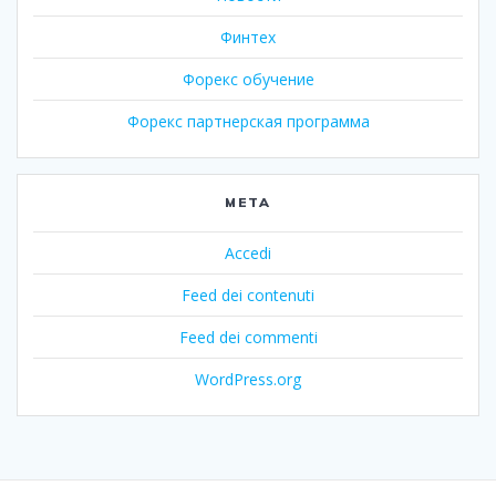
Финтех
Форекс обучение
Форекс партнерская программа
META
Accedi
Feed dei contenuti
Feed dei commenti
WordPress.org