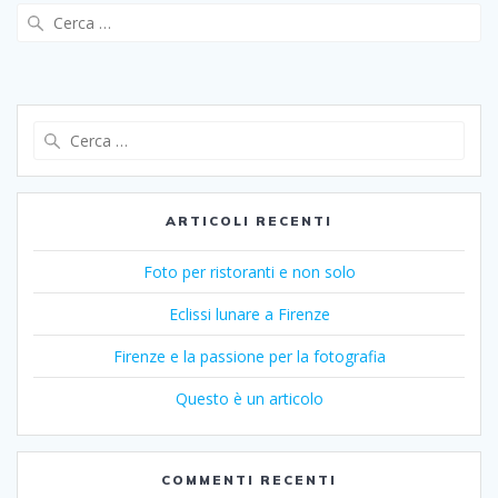
Ricerca
per:
Ricerca
per:
ARTICOLI RECENTI
Foto per ristoranti e non solo
Eclissi lunare a Firenze
Firenze e la passione per la fotografia
Questo è un articolo
COMMENTI RECENTI