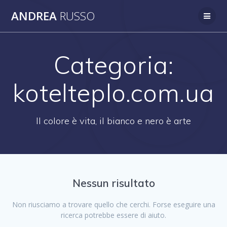
Salta
ANDREA
RUSSO
al
contenuto
Categoria:
kotelteplo.com.ua
Il colore è vita, il bianco e nero è arte
Nessun risultato
Non riusciamo a trovare quello che cerchi. Forse eseguire una
ricerca potrebbe essere di aiuto.