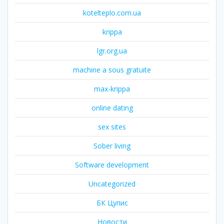
kotelteplo.com.ua
krippa
lgr.org.ua
machine a sous gratuite
max-krippa
online dating
sex sites
Sober living
Software development
Uncategorized
БК Цупис
Новости