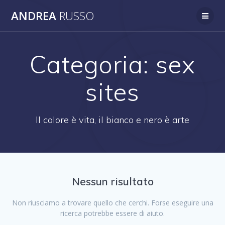
Salta
ANDREA
RUSSO
al
contenuto
Categoria:
sex
sites
Il colore è vita, il bianco e nero è arte
Nessun risultato
Non riusciamo a trovare quello che cerchi. Forse eseguire una
ricerca potrebbe essere di aiuto.