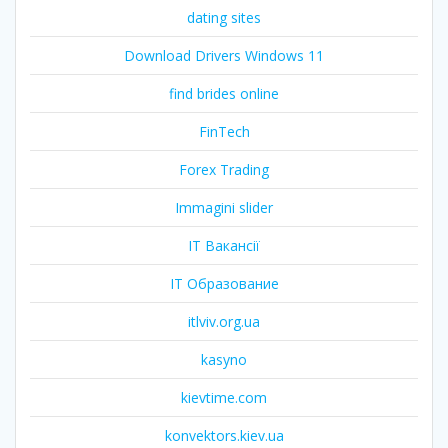
dating sites
Download Drivers Windows 11
find brides online
FinTech
Forex Trading
Immagini slider
IT Вакансії
IT Образование
itlviv.org.ua
kasyno
kievtime.com
konvektors.kiev.ua